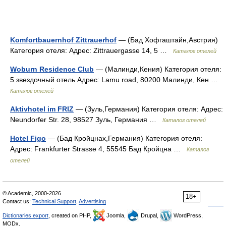
Komfortbauernhof Zittrauerhof
— (Бад Хофгаштайн,Австрия)
Категория отеля: Адрес: Zittrauergasse 14, 5 …
Каталог отелей
Woburn Residence Club
— (Малинди,Кения) Категория отеля:
5 звездочный отель Адрес: Lamu road, 80200 Малинди, Кен …
Каталог отелей
Aktivhotel im FRIZ
— (Зуль,Германия) Категория отеля: Адрес:
Neundorfer Str. 28, 98527 Зуль, Германия …
Каталог отелей
Hotel Figo
— (Бад Кройцнах,Германия) Категория отеля:
Адрес: Frankfurter Strasse 4, 55545 Бад Кройцна …
Каталог
отелей
© Academic, 2000-2026
18+
Contact us:
Technical Support
,
Advertising
Dictionaries export
, created on PHP,
Joomla,
Drupal,
WordPress,
MODx.